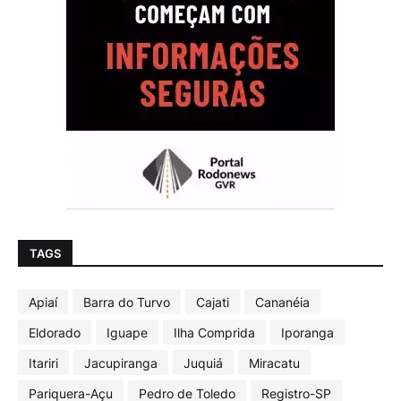
TAGS
Apiaí
Barra do Turvo
Cajati
Cananéia
Eldorado
Iguape
Ilha Comprida
Iporanga
Itariri
Jacupiranga
Juquiá
Miracatu
Pariquera-Açu
Pedro de Toledo
Registro-SP