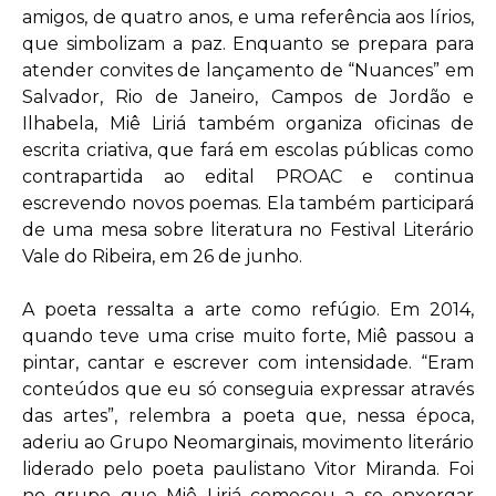
amigos, de quatro anos, e uma referência aos lírios,
que simbolizam a paz. Enquanto se prepara para
atender convites de lançamento de “Nuances” em
Salvador, Rio de Janeiro, Campos de Jordão e
Ilhabela, Miê Liriá também organiza oficinas de
escrita criativa, que fará em escolas públicas como
contrapartida ao edital PROAC e continua
escrevendo novos poemas. Ela também participará
de uma mesa sobre literatura no Festival Literário
Vale do Ribeira, em 26 de junho.
A poeta ressalta a arte como refúgio. Em 2014,
quando teve uma crise muito forte, Miê passou a
pintar, cantar e escrever com intensidade. “Eram
conteúdos que eu só conseguia expressar através
das artes”, relembra a poeta que, nessa época,
aderiu ao Grupo Neomarginais, movimento literário
liderado pelo poeta paulistano Vitor Miranda. Foi
no grupo que Miê Liriá começou a se enxergar