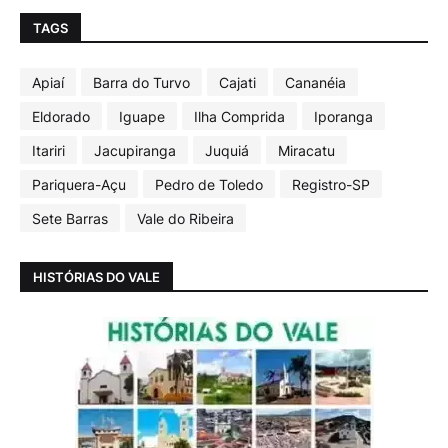
TAGS
Apiaí
Barra do Turvo
Cajati
Cananéia
Eldorado
Iguape
Ilha Comprida
Iporanga
Itariri
Jacupiranga
Juquiá
Miracatu
Pariquera-Açu
Pedro de Toledo
Registro-SP
Sete Barras
Vale do Ribeira
HISTÓRIAS DO VALE