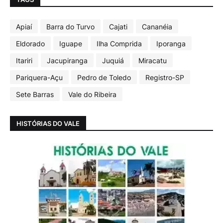
Apiaí
Barra do Turvo
Cajati
Cananéia
Eldorado
Iguape
Ilha Comprida
Iporanga
Itariri
Jacupiranga
Juquiá
Miracatu
Pariquera-Açu
Pedro de Toledo
Registro-SP
Sete Barras
Vale do Ribeira
HISTÓRIAS DO VALE