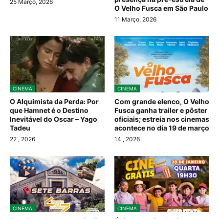
25 Março, 2026
O Velho Fusca em São Paulo
11 Março, 2026
CINEMA
CINEMA
O Alquimista da Perda: Por
Com grande elenco, O Velho
que Hamnet é o Destino
Fusca ganha trailer e pôster
Inevitável do Oscar – Yago
oficiais; estreia nos cinemas
Tadeu
acontece no dia 19 de março
22
, 2026
14
, 2026
CINEMA
CINEMA